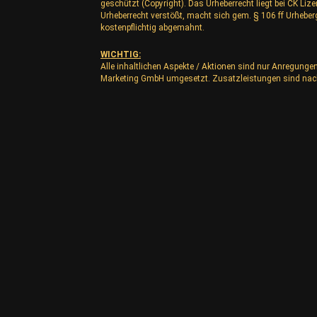
geschützt (Copyright). Das Urheberrecht liegt bei CK L
Urheberrecht verstößt, macht sich gem. § 106 ff Urhebe
kostenpflichtig abgemahnt.
WICHTIG:
Alle inhaltlichen Aspekte / Aktionen sind nur Anregunge
Marketing GmbH umgesetzt. Zusatzleistungen sind nac