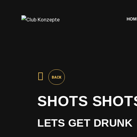
HOM
HOM
BACK
SHOTS SHOT
LETS GET DRUNK