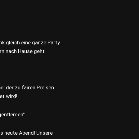
k gleich eine ganze Party
ern nach Hause geht.
bei der zu fairen Preisen
et wird!
 gentlemen”
ns heute Abend! Unsere