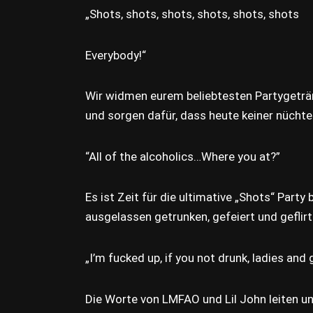
„Shots, shots, shots, shots, shots, shots
Everybody!“
Wir widmen eurem beliebtesten Partygeträn
und sorgen dafür, dass heute keiner nücht
“All of the alcoholics…Where you at?”
Es ist Zeit für die ultimative „Shots“ Party 
ausgelassen getrunken, gefeiert und geflirt
„I’m fucked up, if you not drunk, ladies and
Die Worte von LMFAO und Lil John leiten u