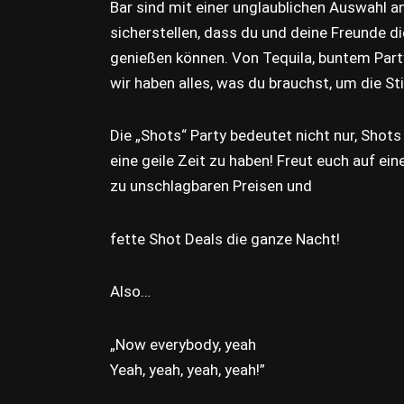
Bar sind mit einer unglaublichen Auswahl a
sicherstellen, dass du und deine Freunde di
genießen können. Von Tequila, buntem Par
wir haben alles, was du brauchst, um die 
Die „Shots“ Party bedeutet nicht nur, Shots
eine geile Zeit zu haben! Freut euch auf ei
zu unschlagbaren Preisen und
fette Shot Deals die ganze Nacht!
Also…
„Now everybody, yeah
Yeah, yeah, yeah, yeah!”