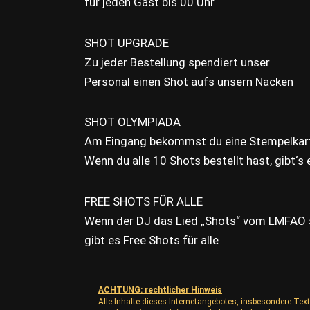
für jeden Gast bis 00 Uhr
SHOT UPGRADE
Zu jeder Bestellung spendiert unser
Personal einen Shot aufs unsern Nacken
SHOT OLYMPIADA
Am Eingang bekommst du eine Stempelkar
Wenn du alle 10 Shots bestellt hast, gibt‘s
FREE SHOTS FÜR ALLE
Wenn der DJ das Lied „Shots“ vom LMFAO s
gibt es Free Shots für alle
ACHTUNG: rechtlicher Hinweis
Alle Inhalte dieses Internetangebotes, insbesondere Text