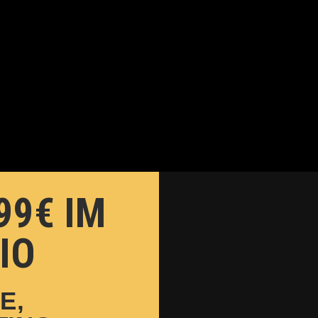
99€ IM
IO
E,