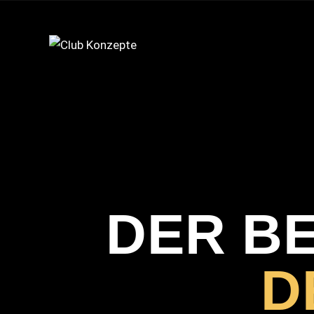
DER B
D