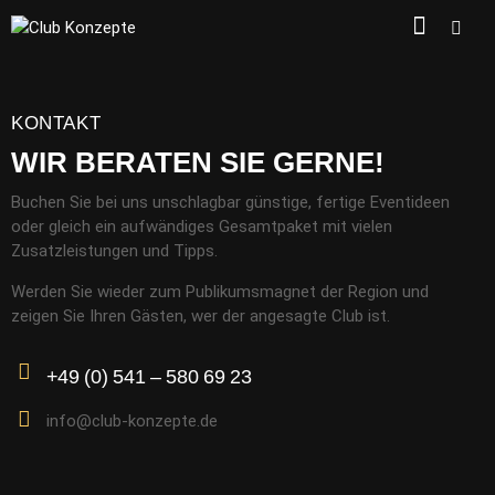
KONTAKT
WIR BERATEN SIE GERNE!
Buchen Sie bei uns unschlagbar günstige, fertige Eventideen
oder gleich ein aufwändiges Gesamtpaket mit vielen
Zusatzleistungen und Tipps.
Werden Sie wieder zum Publikumsmagnet der Region und
zeigen Sie Ihren Gästen, wer der angesagte Club ist.
+49 (0) 541 – 580 69 23
info@club-konzepte.de