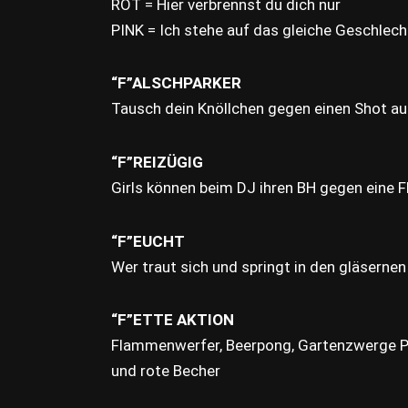
ROT = Hier verbrennst du dich nur
PINK = Ich stehe auf das gleiche Geschlech
“F”ALSCHPARKER
Tausch dein Knöllchen gegen einen Shot a
“F”REIZÜGIG
Girls können beim DJ ihren BH gegen eine 
“F”EUCHT
Wer traut sich und springt in den gläsernen
“F”ETTE AKTION
Flammenwerfer, Beerpong, Gartenzwerge Pi
und rote Becher