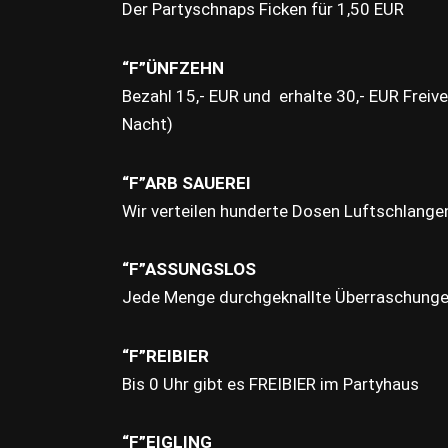
Der Partyschnaps Ficken für 1,50 EUR
“F”ÜNFZEHN
Bezahl 15,- EUR und erhalte 30,- EUR Freive
Nacht)
“F”ARB SAUEREI
Wir verteilen hunderte Dosen Luftschlange
“F”ASSUNGSLOS
Jede Menge durchgeknallte Überraschunge
“F”REIBIER
Bis 0 Uhr gibt es FREIBIER im Partyhaus
“F”EIGLING