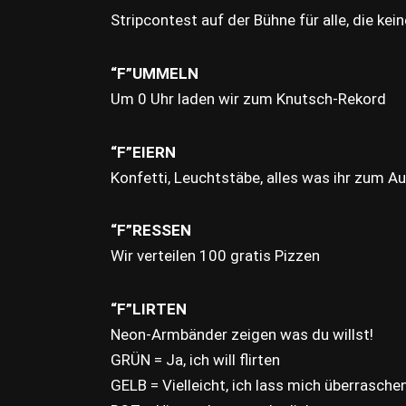
Stripcontest auf der Bühne für alle, die kein
“F”UMMELN
Um 0 Uhr laden wir zum Knutsch-Rekord
“F”EIERN
Konfetti, Leuchtstäbe, alles was ihr zum A
“F”RESSEN
Wir verteilen 100 gratis Pizzen
“F”LIRTEN
Neon-Armbänder zeigen was du willst!
GRÜN = Ja, ich will flirten
GELB = Vielleicht, ich lass mich überrasche