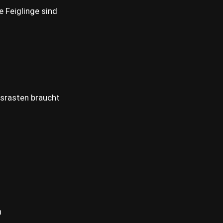
e Feiglinge sind
usrasten braucht
n