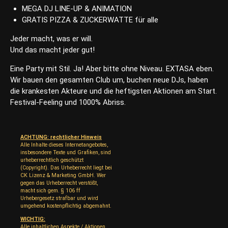
MEGA DJ LINE-UP & ANIMATION
GRATIS PIZZA & ZUCKERWATTE für alle
Jeder macht, was er will.
Und das macht jeder gut!
Eine Party mit Stil. Ja! Aber bitte ohne Niveau. EXTASA eben.
Wir bauen den gesamten Club um, buchen neue DJs, haben
die krankesten Akteure und die heftigsten Aktionen am Start.
Festival-Feeling und 1000% Abriss.
ACHTUNG: rechtlicher Hinweis
Alle Inhalte dieses Internetangebotes,
insbesondere Texte und Grafiken, sind
urheberrechtlich geschützt
(Copyright). Das Urheberrecht liegt bei
CK Lizenz & Marketing GmbH. Wer
gegen das Urheberrecht verstößt,
macht sich gem. § 106 ff
Urhebergesetz strafbar und wird
umgehend kostenpflichtig abgemahnt.
WICHTIG:
Alle inhaltlichen Aspekte / Aktionen