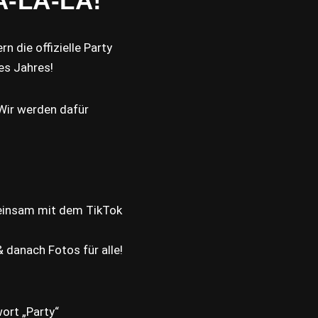
A-LA-LA!
n die offizielle Party
es Jahres!
ir werden dafür
einsam mit dem TikTok
 danach Fotos für alle!
wort „Party“