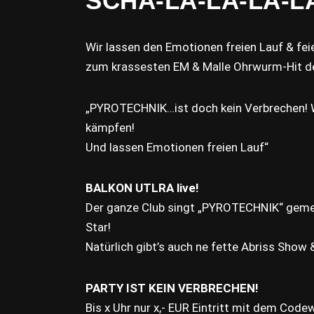
SCHA-LA-LA-LA-L
Wir lassen den Emotionen freien Lauf & feier
zum krassesten EM & Malle Ohrwurm-Hit d
„PYROTECHNIK…ist doch kein Verbrechen! W
kämpfen!
Und lassen Emotionen freien Lauf“
BALKON UTLRA live!
Der ganze Club singt „PYROTECHNIK“ gem
Star!
Natürlich gibt’s auch ne fette Abriss Show &
PARTY IST KEIN VERBRECHEN!
Bis x Uhr nur x,- EUR Eintritt mit dem Code