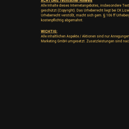
ACHTUNG: rechtlicher Hinweis
Alle Inhalte dieses Internetangebotes, insbesondere Text
geschützt (Copyright). Das Urheberrecht liegt bei CK L
Urheberrecht verstößt, macht sich gem. § 106 ff Urhebe
kostenpflichtig abgemahnt.
WICHTIG:
Alle inhaltlichen Aspekte / Aktionen sind nur Anregunge
Marketing GmbH umgesetzt. Zusatzleistungen sind nac