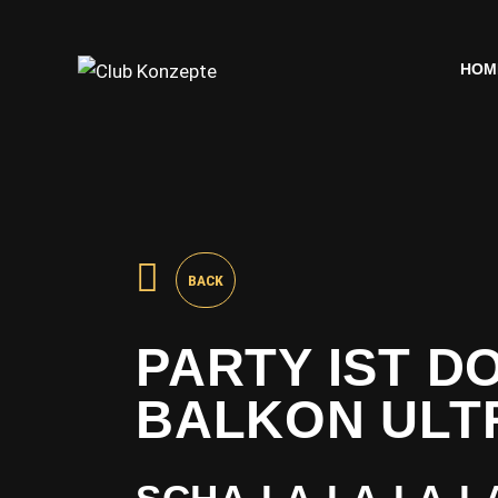
HOM
HOM
BACK
PARTY IST D
BALKON ULTR