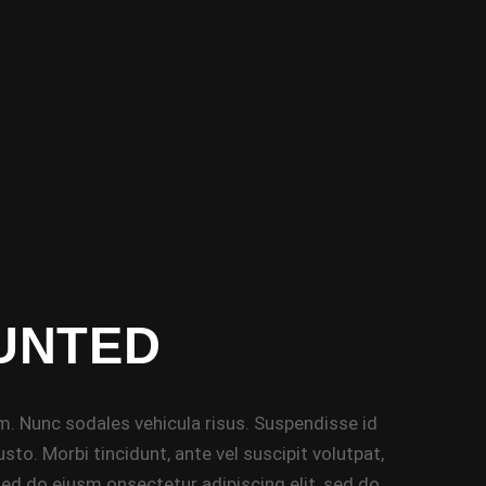
UNTED
um. Nunc sodales vehicula risus. Suspendisse id
sto. Morbi tincidunt, ante vel suscipit volutpat,
 sed do eiusm onsectetur adipiscing elit, sed do