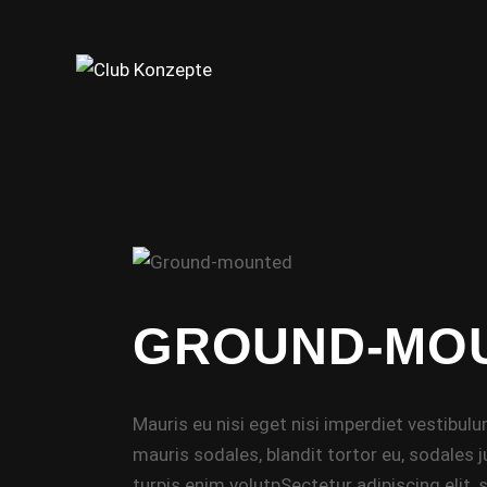
GROUND-MO
Mauris eu nisi eget nisi imperdiet vestibul
mauris sodales, blandit tortor eu, sodales ju
turpis enim volutpSectetur adipiscing elit,