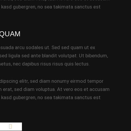
ta kasd gubergren, no sea takimata sanctus est
 QUAM
esuada arcu sodales ut. Sed sed quam ut ex
 ligula sed ante blandit volutpat. Ut bibendum,
metus, nec dapibus risus risus quis lectus.
dipscing elitr, sed diam nonumy eirmod tempor
m erat, sed diam voluptua. At vero eos et accusam
ta kasd gubergren, no sea takimata sanctus est