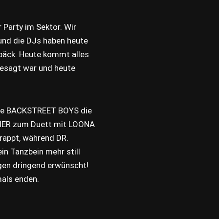
 Party im Sektor. Wir
 und die DJs haben heute
päck. Heute kommt alles
gesagt war und heute
ie BACKSTREET BOYS die
VIER zum Duett mit LOONA
appt, während DR.
in Tanzbein mehr still
gen dringend erwünscht!
mals enden.