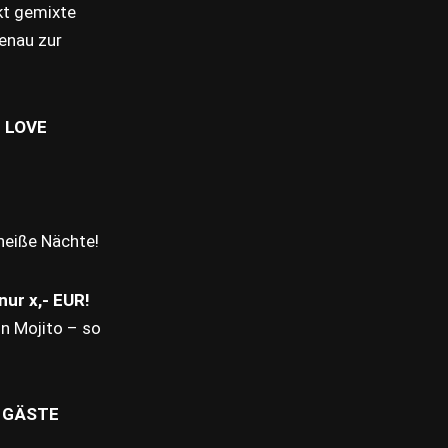
kt gemixte
genau zur
 LOVE
 heiße Nächte!
r x,- EUR!
on Mojito – so
0 GÄSTE