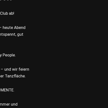
Club ab!
 – heute Abend
entspannt, gut
y People.
– und wir feiern
der Tanzfläche.
OMENTE.
ommer und