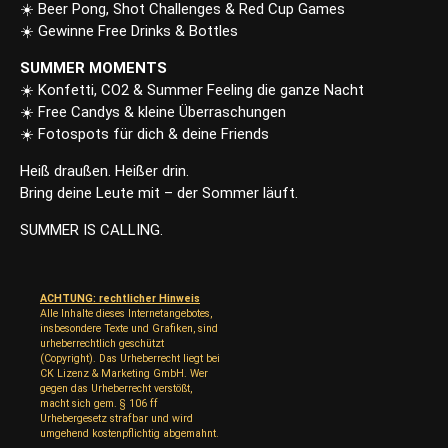
☀️ Beer Pong, Shot Challenges & Red Cup Games
☀️ Gewinne Free Drinks & Bottles
SUMMER MOMENTS
☀️ Konfetti, CO2 & Summer Feeling die ganze Nacht
☀️ Free Candys & kleine Überraschungen
☀️ Fotospots für dich & deine Friends
Heiß draußen. Heißer drin.
Bring deine Leute mit – der Sommer läuft.
SUMMER IS CALLING.
ACHTUNG: rechtlicher Hinweis
Alle Inhalte dieses Internetangebotes,
insbesondere Texte und Grafiken, sind
urheberrechtlich geschützt
(Copyright). Das Urheberrecht liegt bei
CK Lizenz & Marketing GmbH. Wer
gegen das Urheberrecht verstößt,
macht sich gem. § 106 ff
Urhebergesetz strafbar und wird
umgehend kostenpflichtig abgemahnt.