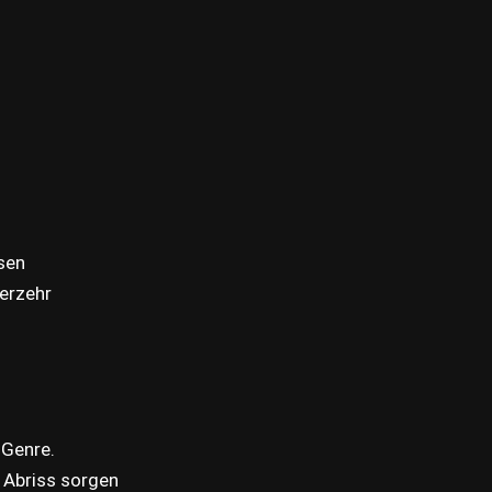
sen
verzehr
 Genre.
d Abriss sorgen