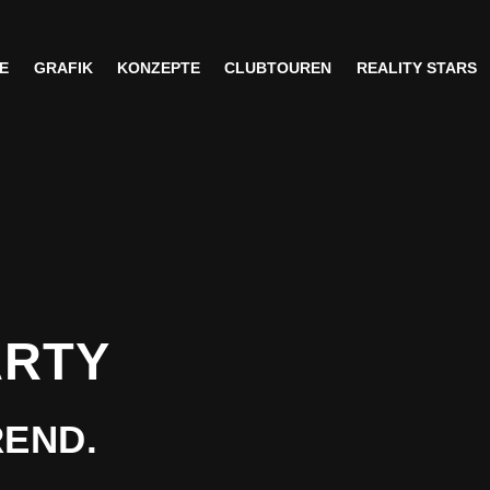
E
GRAFIK
KONZEPTE
CLUBTOUREN
REALITY STARS
E
GRAFIK
KONZEPTE
CLUBTOUREN
REALITY STARS
ARTY
REND.