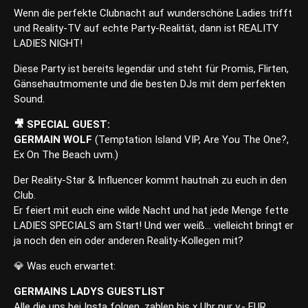
Wenn die perfekte Clubnacht auf wunderschöne Ladies trifft
und Reality-TV auf echte Party-Realität, dann ist REALITY
LADIES NIGHT!
Diese Party ist bereits legendär und steht für Promis, Flirten,
Gänsehautmomente und die besten DJs mit dem perfekten
Sound.
🎥 SPECIAL GUEST:
GERMAIN WOLF
(Temptation Island VIP, Are You The One?,
Ex On The Beach uvm.)
Der Reality-Star & Influencer kommt hautnah zu euch in den
Club.
Er feiert mit euch eine wilde Nacht und hat jede Menge fette
LADIES SPECIALS am Start! Und wer weiß… vielleicht bringt er
ja noch den ein
oder anderen Reality-Kollegen mit?
💎 Was euch erwartet:
GERMAINS LADYS GUESTLIST
Alle die uns bei Insta folgen, zahlen bis x Uhr nur y,- EUR