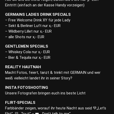
Eintritt (einfach an der Kasse Handy vorzeigen)
GERMAINS LADIES DRINK SPECIALS
– Free Welcome Drink XY für jede Lady
– Sekt & Berliner Luft nur x,- EUR
– Wildberry Lillet nur x,- EUR
– alle Shots nur x,- EUR
GENTLEMEN SPECIALS
– Whiskey Cola nur x,- EUR
– Bier & Tequila nur x,- EUR
REALITY HAUTNAH
Macht Fotos, feiert, tanzt & trinkt mit GERMAIN und wer
weiß vielleicht landet ihr in seiner Story?
INSTA FOTOSHOOTING
Unsere Fotografen bringen euch ins beste Licht
FLIRT-SPECIALS
Farbbänder zeigen, worauf ihr heute Nacht aus seid 💚„Let’s
Flirt“ 💛 „Try it“ – ❤️ „Don’t talk to me“