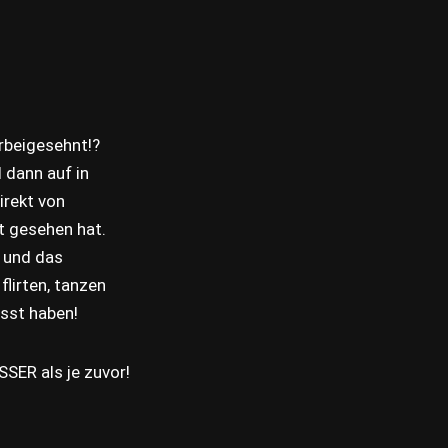
rbeigesehnt!?
dann auf in
irekt von
t gesehen hat.
 und das
lirten, tanzen
isst haben!
SER als je zuvor!