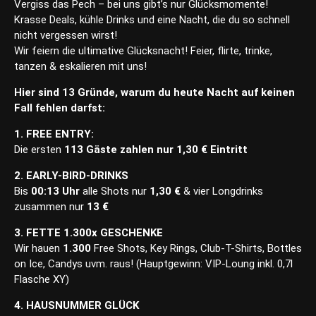
Vergiss das Pech – bei uns gibt’s nur Glücksmomente!
Krasse Deals, kühle Drinks und eine Nacht, die du so schnell
nicht vergessen wirst!
Wir feiern die ultimative Glücksnacht! Feier, flirte, trinke,
tanzen & eskalieren mit uns!
Hier sind 13 Gründe, warum du heute Nacht auf keinen
Fall
fehlen darfst:
1. FREE ENTRY:
Die ersten
113 Gäste zahlen nur 1,30 €
Eintritt
2. EARLY-BIRD-DRINKS
Bis
00:13 Uhr
alle Shots nur
1,30 €
& vier Longdrinks
zusammen nur
13
€
3. FETTE 1.300x GESCHENKE
Wir hauen
1.300
Free Shots, Key Rings, Club-T-Shirts, Bottles
on Ice, Candys uvm. raus! (Hauptgewinn: VIP-Loung inkl. 0,7l
Flasche XY)
4. HAUSNUMMER GLÜCK