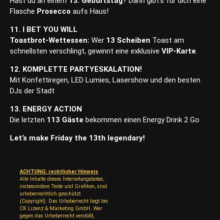
Hast du an einem
13. Geburtstag
? Dann gibt’s für dich eine
Flasche
Prosecco
aufs Haus!
11. I BET YOU WILL
Toastbrot-Wettessen:
Wer
13 Scheiben
Toast am
schnellsten verschlingt, gewinnt eine exklusive
VIP-Karte
.
12.
KOMPLETTE PARTYESKALATION!
Mit Konfettiregen, LED Lumies, Lasershow und den besten
DJs der Stadt
13. ENERGY ACTION
Die letzten
113 Gäste
bekommen einen Energy Drink 2 Go
Let’s make Friday the 13th legendary!
ACHTUNG: rechtlicher Hinweis
Alle Inhalte dieses Internetangebotes,
insbesondere Texte und Grafiken, sind
urheberrechtlich geschützt
(Copyright). Das Urheberrecht liegt bei
CK Lizenz & Marketing GmbH. Wer
gegen das Urheberrecht verstößt,