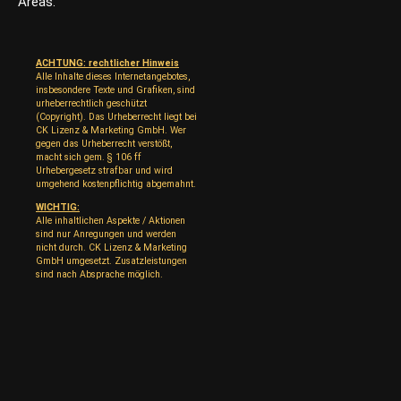
Areas.
ACHTUNG: rechtlicher Hinweis
Alle Inhalte dieses Internetangebotes,
insbesondere Texte und Grafiken, sind
urheberrechtlich geschützt
(Copyright). Das Urheberrecht liegt bei
CK Lizenz & Marketing GmbH. Wer
gegen das Urheberrecht verstößt,
macht sich gem. § 106 ff
Urhebergesetz strafbar und wird
umgehend kostenpflichtig abgemahnt.
WICHTIG:
Alle inhaltlichen Aspekte / Aktionen
sind nur Anregungen und werden
nicht durch. CK Lizenz & Marketing
GmbH umgesetzt. Zusatzleistungen
sind nach Absprache möglich.