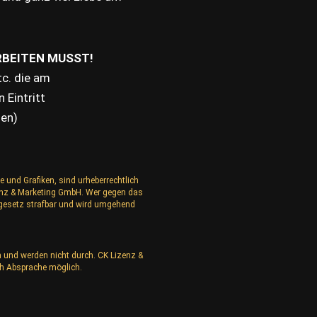
RBEITEN MUSST!
etc. die am
 Eintritt
gen)
e und Grafiken, sind urheberrechtlich
izenz & Marketing GmbH. Wer gegen das
rgesetz strafbar und wird umgehend
n und werden nicht durch. CK Lizenz &
h Absprache möglich.