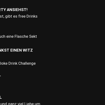
RTY ANSIEHST!
, gibt es free Drinks
uch eine Flasche Sekt
NKST EINEN WITZ
Joke Drink Challenge
T
L
 und ganz viel Liebe um