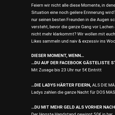
Feiern wir nicht alle diese Momente, in dene
Situation eine noch geilere Erinnerung wir
nur seinen besten Freunden in die Augen s
versteht, bevor die ganze Gang vor Lachen
nicht mehr klarkommt? Wir wollen mit euch 
Likes sammeln und naiv & exzessiv ins Wo
DIESER MOMENT, WENN…
…DU AUF DER FACEBOOK GÄSTELISTE S
Mit Zusage bis 23 Uhr nur 5€ Eintritt
…DIE LADYS HÄRTER FEIERN,
ALS DIE MÄ
Ladys zahlen die ganze Nacht für DOS MAS
…DU MIT MEHR GELD ALS VORHER NACH
Der längste Handstand gewinnt 50€ in bar