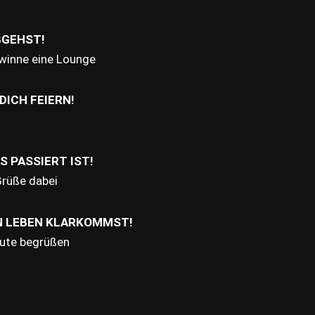
BGEHST!
winne eine Lounge
DICH FEIERN!
 PASSIERT IST!
Grüße dabei
IN LEBEN KLARKOMMST!
eute begrüßen