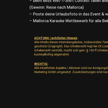
– beim Miss Wet-T-Shirt Contest fallen alle 
(Gewinn: Reise nach Mallorca)
– Poste deine Urlaubsfoto in das Event & wi
– Mallorca Karaoke Wettbewerb für alle Be
ACHTUNG: rechtlicher Hinweis
Alle Inhalte dieses Internetangebotes, insbesondere Text
geschützt (Copyright). Das Urheberrecht liegt bei CK L
Urheberrecht verstößt, macht sich gem. § 106 ff Urhebe
kostenpflichtig abgemahnt.
WICHTIG:
Alle inhaltlichen Aspekte / Aktionen sind nur Anregunge
Marketing GmbH umgesetzt. Zusatzleistungen sind nac