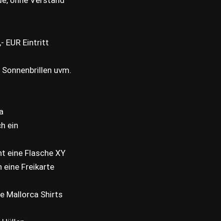
- EUR Eintritt
, Sonnenbrillen uvm.
a
h ein
t eine Flasche XY
 eine Freikarte
 Mallorca Shirts