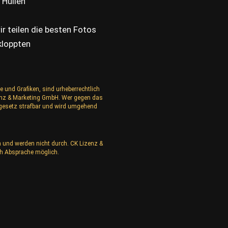
Hüllen
r teilen die besten Fotos
kloppten
e und Grafiken, sind urheberrechtlich
izenz & Marketing GmbH. Wer gegen das
rgesetz strafbar und wird umgehend
n und werden nicht durch. CK Lizenz &
h Absprache möglich.