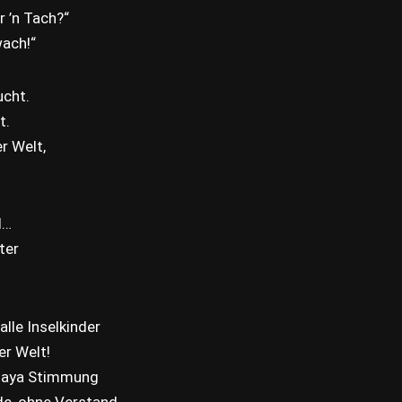
r ’n Tach?“
wach!“
ucht.
t.
r Welt,
l…
ter
alle Inselkinder
er Welt!
 Playa Stimmung
de, ohne Verstand