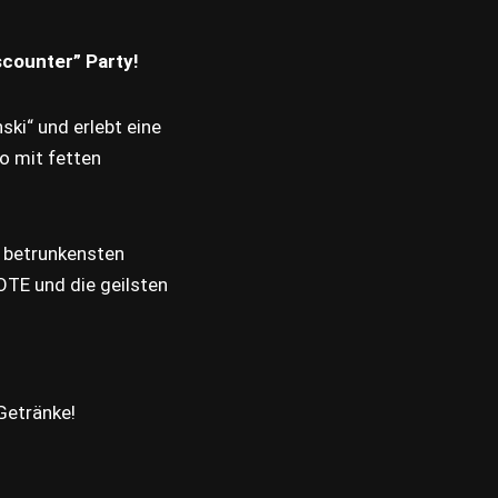
scounter” Party!
nski“ und erlebt eine
co mit fetten
e betrunkensten
TE und die geilsten
 Getränke!