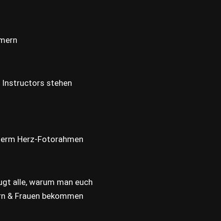
mmern
t Instructors stehen
unserm Herz-Fotorahmen
eugt alle, warum man euch
nnern & Frauen bekommen