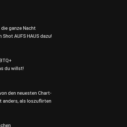
 die ganze Nacht
n Shot AUFS HAUS dazu!
GBTQ+
s du willst!
von den neuesten Chart-
t anders, als loszuflirten
schen