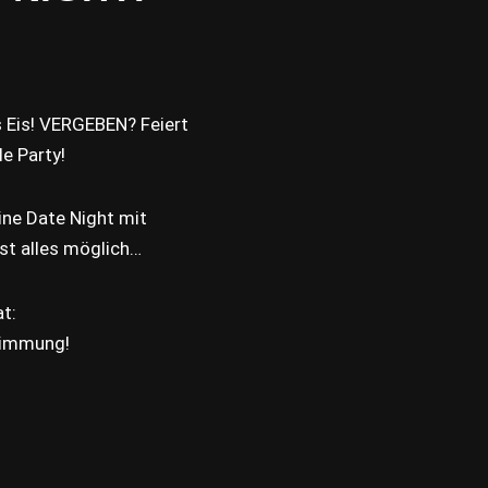
s Eis! VERGEBEN? Feiert
le Party!
ine Date Night mit
st alles möglich…
at:
Stimmung!