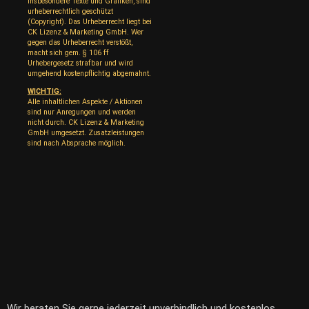
insbesondere Texte und Grafiken, sind
urheberrechtlich geschützt
(Copyright). Das Urheberrecht liegt bei
CK Lizenz & Marketing GmbH. Wer
gegen das Urheberrecht verstößt,
macht sich gem. § 106 ff
Urhebergesetz strafbar und wird
umgehend kostenpflichtig abgemahnt.
WICHTIG:
Alle inhaltlichen Aspekte / Aktionen
sind nur Anregungen und werden
nicht durch. CK Lizenz & Marketing
GmbH umgesetzt. Zusatzleistungen
sind nach Absprache möglich.
Wir beraten Sie gerne jederzeit unverbindlich und kostenlos