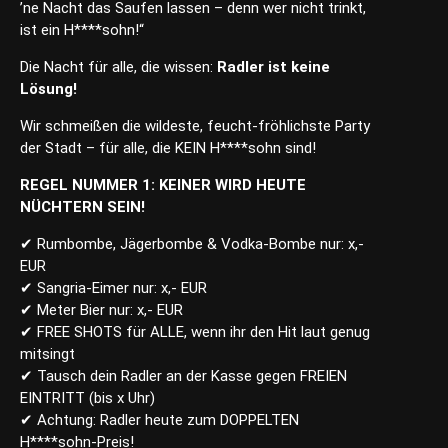
’ne Nacht das Saufen lassen – denn wer nicht trinkt,
ist ein H****sohn!“
Die Nacht für alle, die wissen:
Radler ist keine
Lösung!
Wir schmeißen die wildeste, feucht-fröhlichste Party
der Stadt – für alle, die KEIN H****sohn sind!
REGEL NUMMER 1: KEINER WIRD HEUTE
NÜCHTERN SEIN!
✔
Rumbombe, Jägerbombe & Vodka-Bombe nur: x,-
EUR
✔
Sangria-Eimer nur: x,- EUR
✔
Meter Bier nur: x,- EUR
✔
FREE SHOTS für ALLE, wenn ihr den Hit laut genug
mitsingt
✔
Tausch dein Radler an der Kasse gegen FREIEN
EINTRITT (bis x Uhr)
✔
Achtung: Radler heute zum DOPPELTEN
H****sohn-Preis!