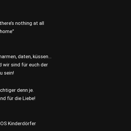
here’s nothing at all
e home”
umarmen, daten, küssen…
wir sind für euch der
u sein!
ichtiger denn je.
d für die Liebe!
SOS Kinderdörfer