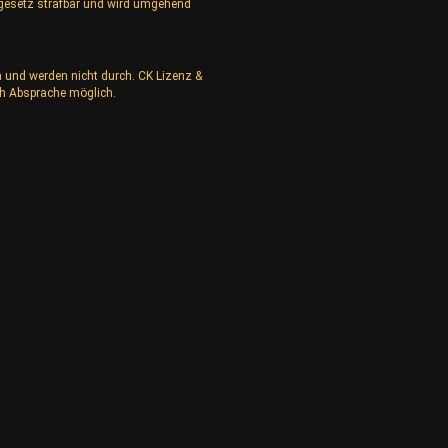
rgesetz strafbar und wird umgehend
n und werden nicht durch. CK Lizenz &
h Absprache möglich.